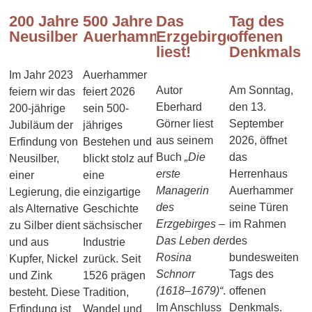
200 Jahre
500 Jahre
Das
Tag des
Neusilber
Auerhammer
Erzgebirge
offenen
liest!
Denkmals
Im Jahr 2023
Auerhammer
Autor
Am Sonntag,
feiern wir das
feiert 2026
Eberhard
den 13.
200-jährige
sein 500-
Görner
liest
September
Jubiläum der
jähriges
aus seinem
2026, öffnet
Erfindung von
Bestehen und
Buch
„Die
das
Neusilber,
blickt stolz auf
erste
Herrenhaus
einer
eine
Managerin
Auerhammer
Legierung, die
einzigartige
des
seine Türen
als Alternative
Geschichte
Erzgebirges –
im Rahmen
zu Silber dient
sächsischer
Das Leben der
des
und aus
Industrie
Rosina
bundesweiten
Kupfer, Nickel
zurück. Seit
Schnorr
Tags des
und Zink
1526 prägen
(1618–1679)“
.
offenen
besteht. Diese
Tradition,
Im Anschluss
Denkmals.
Erfindung ist
Wandel und