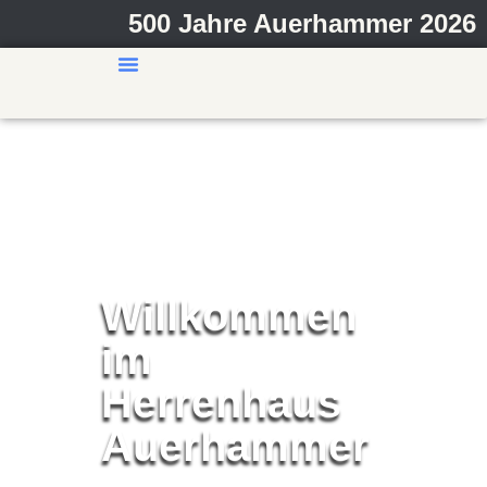
500 Jahre Auerhammer 2026
Ausbau im Herrenhaus
Willkommen
im
Herrenhaus
Auerhammer